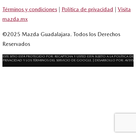
Términos y condiciones
|
Política de privacidad
|
Visita
mazda.mx
©2025 Mazda Guadalajara. Todos los Derechos
Reservados
ESTE SITIO ESTÁ PROTEGIDO POR: RECAPTCHA Y USTED ESTÁ SUJETO A LA
POLÍTICA DE
PRIVACIDAD
Y LOS
TÉRMINOS DEL SERVICIO
DE GOOGLE. | DESARROLLO POR:
AVSYS