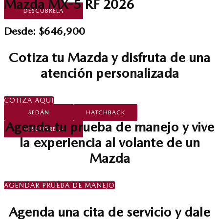
Mazda MX-5 RF 2026
DESCÚBRELA
DESCÚBRELA
Desde: $646,900
NUEVA PICKUP, LIFESTYLE CON RUMBO FI
MAZDA 2 2026
Cotiza tu Mazda y disfruta de una
MAZDA BT-50 2025
atención personalizada
CADA ESTILO TIENE SU MAGIA, ELIGE EL TUYO
COTIZA AQUÍ
SEDÁN
HATCHBACK
Agenda tu prueba de manejo y vive
DESCÚBRELA
la experiencia al volante de un
NUEVA PICKUP, LIFESTYLE CON RUMBO FIJO
Mazda
MAZDA BT-50 2025
AGENDAR PRUEBA DE MANEJO
Agenda una cita de servicio y dale